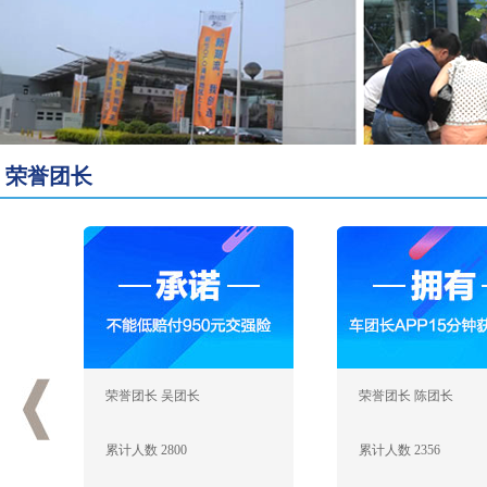
荣誉团长
荣誉团长 吴团长
荣誉团长 陈团长
累计人数 2800
累计人数 2356