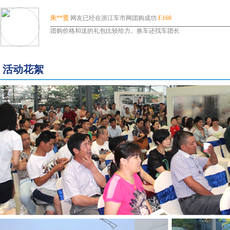
朱**贤
网友已经在浙江车市网团购成功
E160
团购价格和送的礼包比较给力。换车还找车团长
活动花絮