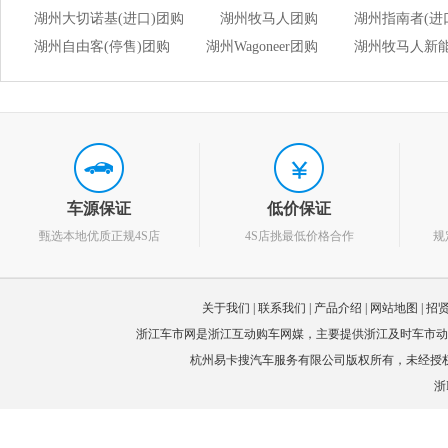
湖州大切诺基(进口)团购
湖州牧马人团购
湖州指南者(进
湖州自由客(停售)团购
湖州Wagoneer团购
湖州牧马人新
车源保证
低价保证
甄选本地优质正规4S店
4S店挑最低价格合作
规
关于我们
|
联系我们
|
产品介绍
|
网站地图
|
招
浙江车市网是浙江互动购车网媒，主要提供浙江
及时车市动
杭州易卡搜汽车服务有限公司版权所有，未经授
浙I