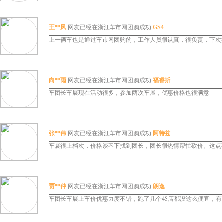
王**风
网友已经在浙江车市网团购成功
GS4
上一辆车也是通过车市网团购的，工作人员很认真，很负责，下次
向**雨
网友已经在浙江车市网团购成功
福睿斯
车团长车展现在活动很多，参加两次车展，优惠价格也很满意
张**伟
网友已经在浙江车市网团购成功
阿特兹
车展很上档次，价格谈不下找到团长，团长很热情帮忙砍价。这点
贾**仲
网友已经在浙江车市网团购成功
朗逸
车团长车展上车价优惠力度不错，跑了几个4S店都没这么便宜，