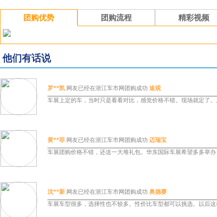
团购优势
团购流程
精彩视频
他们有话说
罗**凯
网友已经在浙江车市网团购成功
途观
车展上定的车，当时只是看看对比，感觉价格不错。现场就定了。后
黄**菲
网友已经在浙江车市网团购成功
迈瑞宝
车展团购价格不错，还送一大堆礼包。华东国际车展希望多多举办
沈**新
网友已经在浙江车市网团购成功
奥德赛
车展车型很多，选择性也不较多。性价比车型都可以挑选。以后这