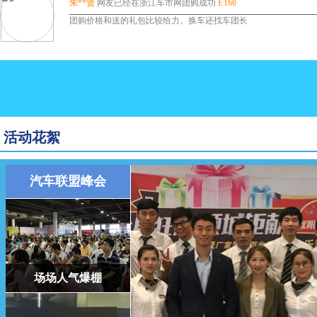
朱**贤
网友已经在浙江车市网团购成功
E160
团购价格和送的礼包比较给力。换车还找车团长
活动花絮
汽车联盟峰会
场场人气爆棚
车坛争霸会汽车版非诚勿扰，
每届报名车友人气爆棚