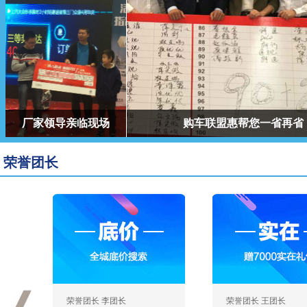
厂家领导亲临现场
购车联盟惠帮您一省再省
东风悦达起亚百城千团嘉兴站
购车联盟惠得到杭城车友的支持与认可，帮助
当日成交321台
愉悦的环境中购得爱车。
荣誉团长
荣誉团长 李团长
荣誉团长 王团长