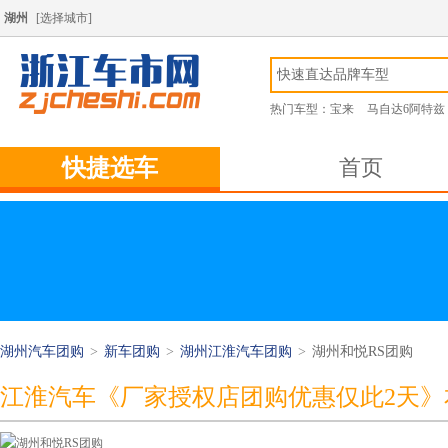
湖州
[
选择城市
]
热门车型：
宝来
马自达6阿特兹
快捷选车
首页
湖州汽车团购
>
新车团购
>
湖州江淮汽车团购
>
湖州和悦RS团购
江淮汽车《厂家授权店团购优惠仅此2天》